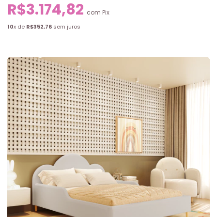
R$3.174,82
com
Pix
10
x de
R$352,76
sem juros