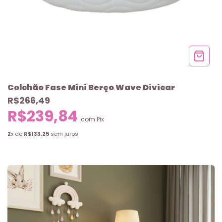
Colchão Fase Mini Berço Wave Divicar
R$266,49
R$239,84
com
Pix
2
x de
R$133,25
sem juros