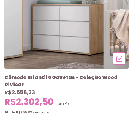
Cômoda Infantil 6 Gavetas - Coleção Wood
Divicar
R$2.558,33
R$2.302,50
com
Pix
10
x de
R$255,83
sem juros