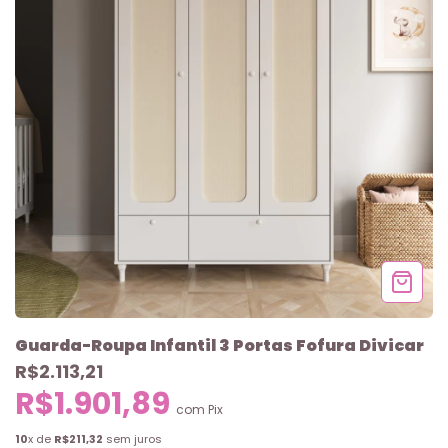
Guarda-Roupa Infantil 3 Portas Fofura Divicar
R$2.113,21
R$1.901,89
com
Pix
10
x de
R$211,32
sem juros