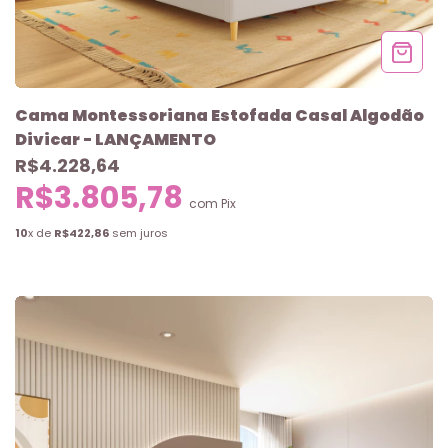
Cama Montessoriana Estofada Casal Algodão
Divicar - LANÇAMENTO
R$4.228,64
R$3.805,78
com
Pix
10
x de
R$422,86
sem juros