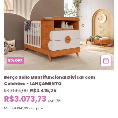
5
%
OFF
Berço Sollo Muntifuncional Divicar com
Colchões - LANÇAMENTO
R$3.415,25
R$3.595,00
R$3.073,73
com
Pix
10
x de
R$341,53
sem juros