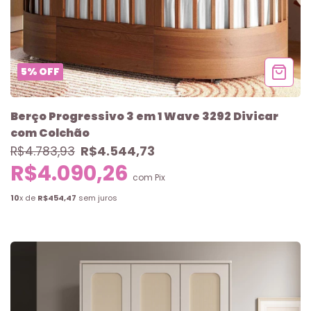
5
%
OFF
Berço Progressivo 3 em 1 Wave 3292 Divicar
com Colchão
R$4.544,73
R$4.783,93
R$4.090,26
com
Pix
10
x de
R$454,47
sem juros