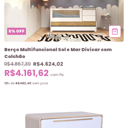
5
%
OFF
Berço Multifuncional Sol e Mar Divicar com
Colchão
R$4.624,02
R$4.867,39
R$4.161,62
com
Pix
10
x de
R$462,40
sem juros