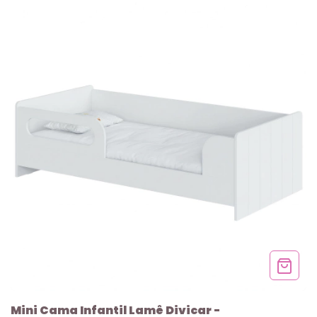
Mini Cama Infantil Lamê Divicar -