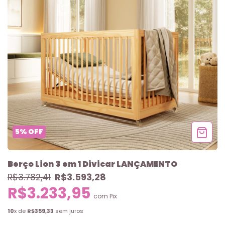
5
%
OFF
Berço Lion 3 em 1 Divicar LANÇAMENTO
R$3.593,28
R$3.782,41
R$3.233,95
com
Pix
10
x de
R$359,33
sem juros