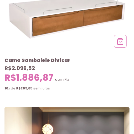
Cama Sambalele Divicar
R$2.096,52
R$1.886,87
com
Pix
10
x de
R$209,65
sem juros