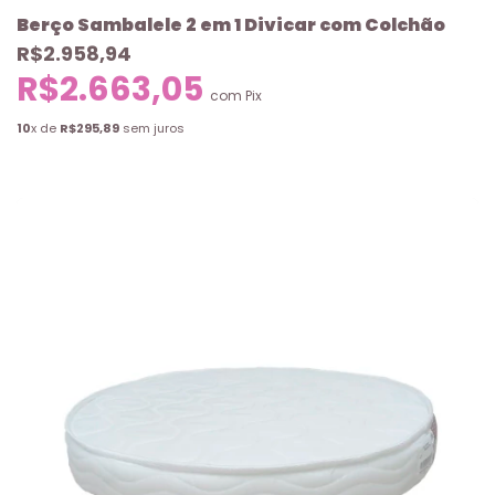
Berço Sambalele 2 em 1 Divicar com Colchão
R$2.958,94
R$2.663,05
com
Pix
10
x de
R$295,89
sem juros