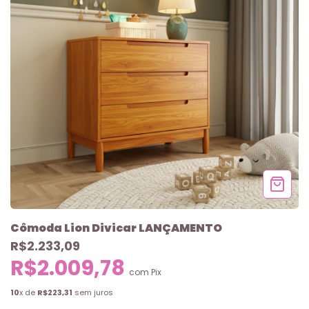
Cômoda Lion Divicar LANÇAMENTO
R$2.233,09
R$2.009,78
com
Pix
10
x de
R$223,31
sem juros