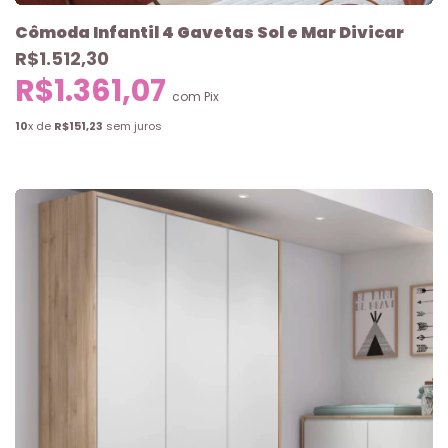
Cômoda Infantil 4 Gavetas Sol e Mar Divicar
R$1.512,30
R$1.361,07
com
Pix
10
x de
R$151,23
sem juros