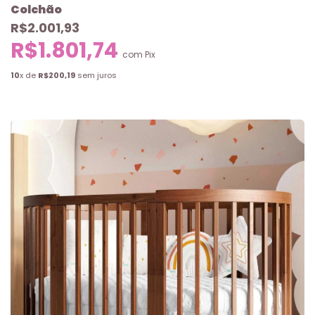
Colchão
R$2.001,93
R$1.801,74
com
Pix
10
x de
R$200,19
sem juros