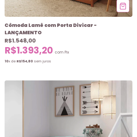
Cômoda Lamê com Porta Divicar -
LANÇAMENTO
R$1.548,00
R$1.393,20
com
Pix
10
x de
R$154,80
sem juros