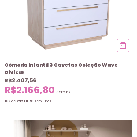
Cômoda Infantil 3 Gavetas Coleção Wave
Divicar
R$2.407,56
R$2.166,80
com
Pix
10
x de
R$240,76
sem juros