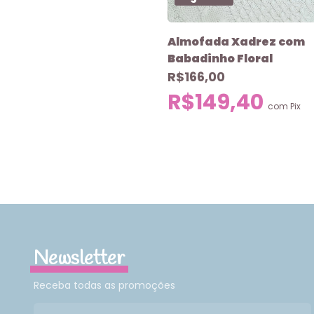
Almofada Xadrez com
Babadinho Floral
R$166,00
R$149,40
com
Pix
Newsletter
Receba todas as promoções