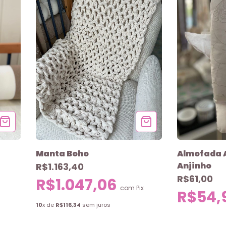
Manta Boho
Almofada 
Anjinho
R$1.163,40
R$61,00
R$1.047,06
com
Pix
R$54,
10
x de
R$116,34
sem juros