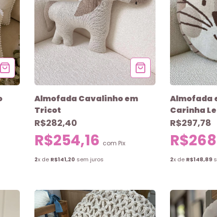
o
Almofada Cavalinho em
Almofada 
Tricot
Carinha L
R$282,40
R$297,78
R$254,16
R$268
com
Pix
2
x de
R$141,20
sem juros
2
x de
R$148,89
s