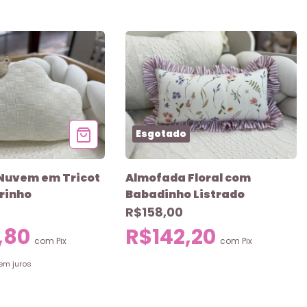
Esgotado
Nuvem em Tricot
Almofada Floral com
rinho
Babadinho Listrado
R$158,00
,80
R$142,20
com
Pix
com
Pix
em juros