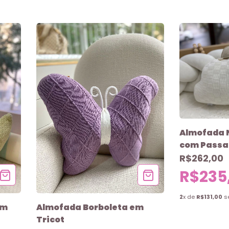
Almofada 
com Passa
R$262,00
R$235
2
x de
R$131,00
s
em
Almofada Borboleta em
Tricot