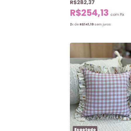
R$282,37
R$254,13
com
Pix
2
x de
R$141,19
sem juros
Esgotado