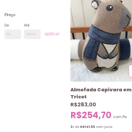
Preço
De
Até
aplicar
Almofada Capivara em
Tricot
R$283,00
R$254,70
com
Pix
2
x de
R$141,50
sem juros