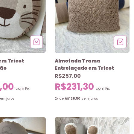
em Tricot
Almofada Trama
eão
Entrelaçado em Tricot
R$257,00
,00
R$231,30
com
Pix
com
Pix
em juros
2
x de
R$128,50
sem juros