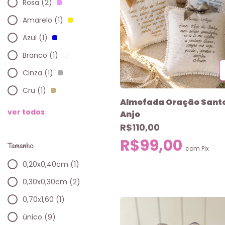
Rosa (2)
Amarelo (1)
Azul (1)
Branco (1)
Cinza (1)
Cru (1)
Almofada Oração Sant
ver todos
Anjo
R$110,00
R$99,00
Tamanho
com
Pix
0,20x0,40cm (1)
0,30x0,30cm (2)
0,70x1,60 (1)
único (9)