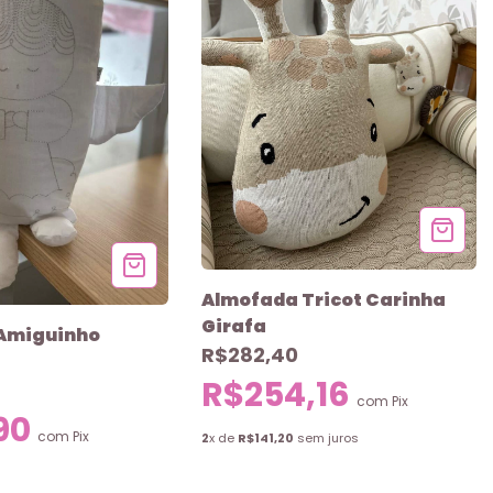
Almofada Tricot Carinha
Girafa
Amiguinho
R$282,40
R$254,16
com
Pix
90
com
Pix
2
x de
R$141,20
sem juros